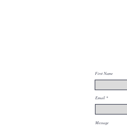
First Name
Email
Message