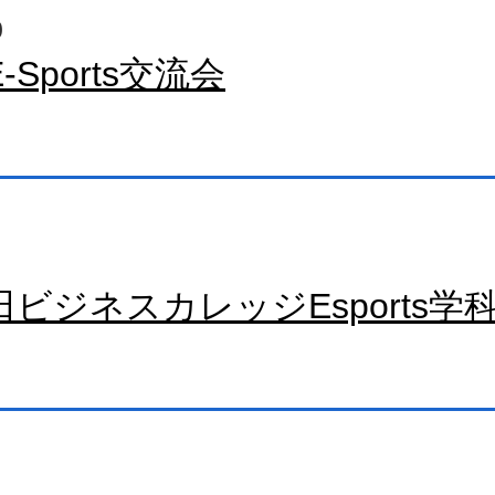
0
-Sports交流会
田ビジネスカレッジEsports学