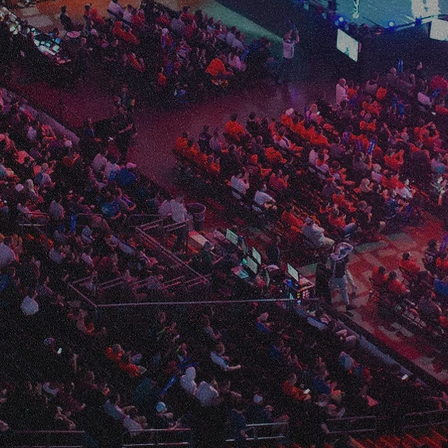
OME TO ENOV
ntertainmentを融合し新たなEnoV