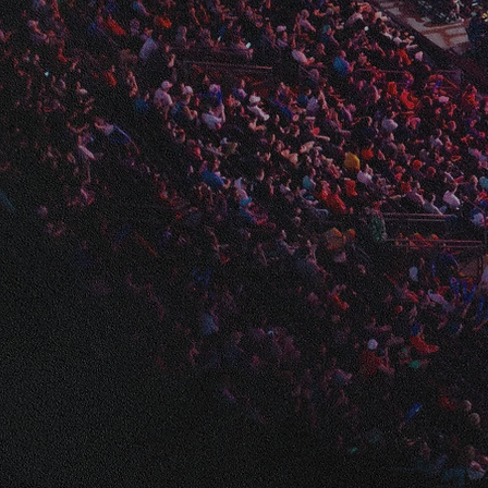
WELC
E-SportsとE